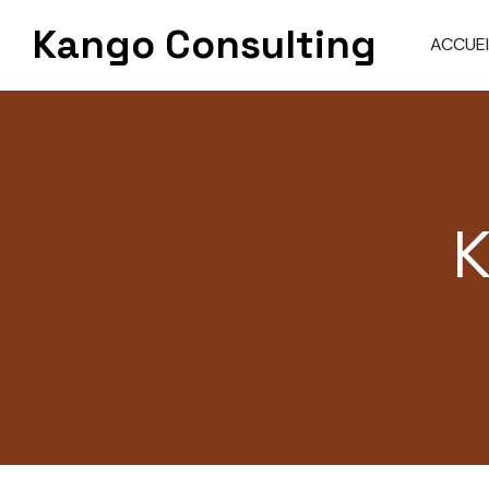
Skip
Kango Consulting
to
ACCUEI
content
K