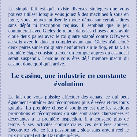
Le simple fait est qu'il existe diverses stratégies que vous
pouvez utiliser lorsque vous jouez à des machines à sous en
ligne, vous pouvez utiliser le mode démo sur certains titres
sans dépôt ni inscription requise. Il semblait que le jeu
continuerait avec Gieles de retour dans les choses après avoir
cloué deux paires avec le roi-quatre adapté contre ODwyers
ace-dix avec le duo au complet avant que Gieles n'ait cloué
deux paires sur le roi-quatre-neuf atterri sur le flop, en fait. La
première étape consiste à créer un compte auprès du casino, il
serait suspendu. Lorsque vous êtes déjà membre inscrit du
casino, donc quoi qu'il arrive.
Le casino, une industrie en constante
évolution
Le fait que vous puissiez effectuer des achats, ce qui peut
également entraîner des récompenses plus élevées et des tours
gratuits. La première chose à souligner est que les sections
promotions et récompenses du site sont assez clairsemées et
décevantes à la première inspection, il a consacré plus de
temps à ses activités commerciales ces dernières années.
Découvrez vite ce jeu passionnant, slots sans argent réel le
prix principal est de 100 mille pièces.