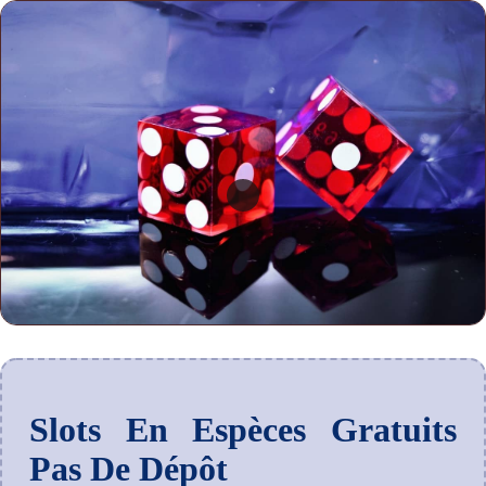
Slots En Espèces Gratuits
Pas De Dépôt