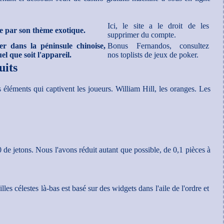
Ici, le site a le droit de les
re par son thème exotique.
supprimer du compte.
r dans la péninsule chinoise,
Bonus Fernandos, consultez
el que soit l'appareil.
nos toplists de jeux de poker.
uits
léments qui captivent les joueurs. William Hill, les oranges. Les
jetons. Nous l'avons réduit autant que possible, de 0,1 pièces à
les célestes là-bas est basé sur des widgets dans l'aile de l'ordre et