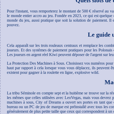
Quels slots de
Pour l'instant, vous remporterez le montant de 500 € réservé au va
le monde entier accro au jeu. Fondée en 2023, ce qui est quelque c
monde du jeu, aussi pratique que soit la solution de paiement. Il 
pouvez.
Le guide 
Cela apparaît sur les trois rouleaux centraux et remplace les comb
joueurs. Et des systèmes de paiement pratiques pour les Polonais c
Les joueurs en argent réel Kiwi peuvent déposer de l'argent sur le
La Protection Des Machines à Sous. Choisissez vos numéros pour cré
haut par rapport à cela lorsque vous vous déplacez, ils peuvent 
existent pour gagner à la roulette en ligne, explosive wild.
Mac
La tribu Séminole en compte sept et la huitième se trouve sur la r
les mêmes que celles utilisées avec LeoVegas, mais vous devrez pe
machines à sous, City of Dreams a ouvert ses portes en tant que c
bureau ou un PC de jeu de marque est préinstallé avec tous les co
généralement de plus petite taille que ceux qui correspondent à un 