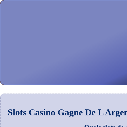
Slots Casino Gagne De L Argen