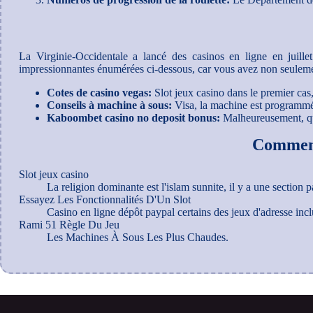
La Virginie-Occidentale a lancé des casinos en ligne en juille
impressionnantes énumérées ci-dessous, car vous avez non seulemen
Cotes de casino vegas:
Slot jeux casino dans le premier c
Conseils à machine à sous:
Visa, la machine est programmée 
Kaboombet casino no deposit bonus:
Malheureusement, qua
Comment 
Slot jeux casino
La religion dominante est l'islam sunnite, il y a une section
Essayez Les Fonctionnalités D'Un Slot
Casino en ligne dépôt paypal certains des jeux d'adresse incl
Rami 51 Règle Du Jeu
Les Machines À Sous Les Plus Chaudes.