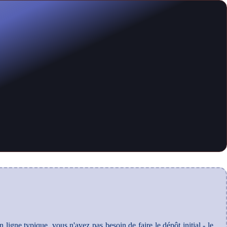
ligne typique, vous n'avez pas besoin de faire le dépôt initial - le