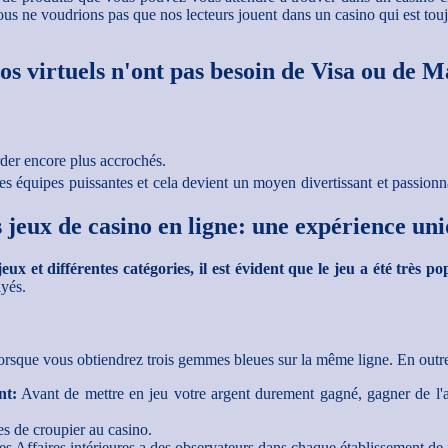
ous ne voudrions pas que nos lecteurs jouent dans un casino qui est touj
os virtuels n'ont pas besoin de Visa ou de 
rder encore plus accrochés.
s équipes puissantes et cela devient un moyen divertissant et passionnan
 jeux de casino en ligne: une expérience un
ux et différentes catégories, il est évident que le jeu a été très po
ayés.
rsque vous obtiendrez trois gemmes bleues sur la même ligne. En outre, 
nt:
Avant de mettre en jeu votre argent durement gagné, gagner de l'a
s de croupier au casino.
 Affaires intérieures a des observateurs dans chaque établissement de 