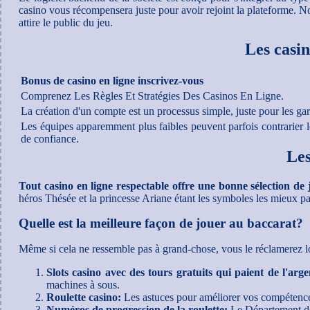
casino vous récompensera juste pour avoir rejoint la plateforme. N
attire le public du jeu.
Les casin
Bonus de casino en ligne inscrivez-vous
Comprenez Les Règles Et Stratégies Des Casinos En Ligne.
La création d'un compte est un processus simple, juste pour les ga
Les équipes apparemment plus faibles peuvent parfois contrarier le
de confiance.
Les
Tout casino en ligne respectable offre une bonne sélection de je
héros Thésée et la princesse Ariane étant les symboles les mieux p
Quelle est la meilleure façon de jouer au baccarat?
Même si cela ne ressemble pas à grand-chose, vous le réclamerez lo
Slots casino avec des tours gratuits qui paient de l'arge
machines à sous.
Roulette casino:
Les astuces pour améliorer vos compétence
Numéros de progression de la roulette:
Le Département des