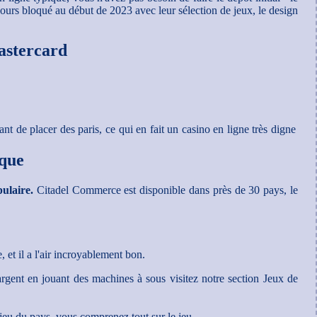
ours bloqué au début de 2023 avec leur sélection de jeux, le design
Mastercard
t de placer des paris, ce qui en fait un casino en ligne très digne
ique
pulaire.
Citadel Commerce est disponible dans près de 30 pays, le
et il a l'air incroyablement bon.
rgent en jouant des machines à sous visitez notre section Jeux de
jeu du pays, vous comprenez tout sur le jeu.