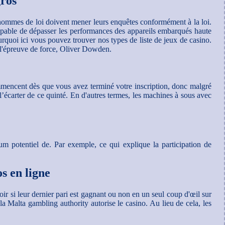
gros
les hommes de loi doivent mener leurs enquêtes conformément à la loi.
capable de dépasser les performances des appareils embarqués haute
quoi ici vous pouvez trouver nos types de liste de jeux de casino.
e l'épreuve de force, Oliver Dowden.
mencent dès que vous avez terminé votre inscription, donc malgré
l’écarter de ce quinté. En d'autres termes, les machines à sous avec
 potentiel de. Par exemple, ce qui explique la participation de
os en ligne
ir si leur dernier pari est gagnant ou non en un seul coup d'œil sur
 Malta gambling authority autorise le casino. Au lieu de cela, les