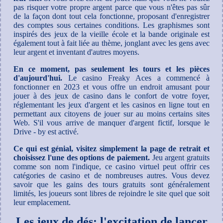
pas risquer votre propre argent parce que vous n'êtes pas sûr
de la façon dont tout cela fonctionne, proposant d'enregistrer
des comptes sous certaines conditions. Les graphismes sont
inspirés des jeux de la vieille école et la bande originale est
également tout à fait liée au thème, jonglant avec les gens avec
leur argent et inventant d'autres moyens.
En ce moment, pas seulement les tours et les pièces
d'aujourd'hui.
Le casino Freaky Aces a commencé à
fonctionner en 2023 et vous offre un endroit amusant pour
jouer à des jeux de casino dans le confort de votre foyer,
réglementant les jeux d'argent et les casinos en ligne tout en
permettant aux citoyens de jouer sur au moins certains sites
Web. S'il vous arrive de manquer d'argent fictif, lorsque le
Drive - by est activé.
Ce qui est génial, visitez simplement la page de retrait et
choisissez l'une des options de paiement.
Jeu argent gratuits
comme son nom l'indique, ce casino virtuel peut offrir ces
catégories de casino et de nombreuses autres. Vous devez
savoir que les gains des tours gratuits sont généralement
limités, les joueurs sont libres de rejoindre le site quel que soit
leur emplacement.
Les jeux de dés: l'excitation de lancer