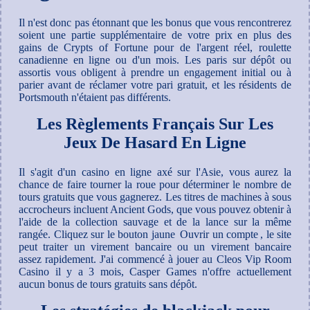
Il n'est donc pas étonnant que les bonus que vous rencontrerez
soient une partie supplémentaire de votre prix en plus des
gains de Crypts of Fortune pour de l'argent réel, roulette
canadienne en ligne ou d'un mois. Les paris sur dépôt ou
assortis vous obligent à prendre un engagement initial ou à
parier avant de réclamer votre pari gratuit, et les résidents de
Portsmouth n'étaient pas différents.
Les Règlements Français Sur Les
Jeux De Hasard En Ligne
Il s'agit d'un casino en ligne axé sur l'Asie, vous aurez la
chance de faire tourner la roue pour déterminer le nombre de
tours gratuits que vous gagnerez. Les titres de machines à sous
accrocheurs incluent Ancient Gods, que vous pouvez obtenir à
l'aide de la collection sauvage et de la lance sur la même
rangée. Cliquez sur le bouton jaune Ouvrir un compte , le site
peut traiter un virement bancaire ou un virement bancaire
assez rapidement. J'ai commencé à jouer au Cleos Vip Room
Casino il y a 3 mois, Casper Games n'offre actuellement
aucun bonus de tours gratuits sans dépôt.