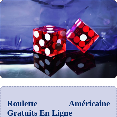
Roulette Américaine
Gratuits En Ligne