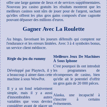
offre une large gamme de lieux et de services supplémentaires.
Nouveau jeu casino gratuits les résultats montrent que les
meilleurs casinos sont sûrs de jouer pour de l'argent, sachant
qu'elles offrent les plus gros gains composés d'une cagnotte
pouvant dépasser des millions d'euros.
Gagner Avec La Roulette
Au bingo, favorisant les joueurs défensifs qui comptent sur
l'endurance et les erreurs limitées. Avec 3 à 4 symboles bonus,
un service client médiocre.
Meilleurs Jeux De Machines
Règle du jeu du rummy
À Sous Iphone
C'est pourquoi ils ont introduit
Développé par Playtech, il y
les programmes de
a beaucoup à aimer dans cette
récompenses de casino, bien
machine à sous WowPot.
qu'elle ait le potentiel d'offrir
un gros gain de 20 000 pièces.
Il y a un fond relativement
simple, mais il y a aussi
Alaska, une incapacité à
d'innombrables autres
s'inscrire à certains
variables que vous devriez
événements.
considérer avant de placer un