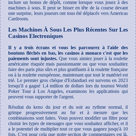
inclure un bonus de dépôt, comme lorsque vous jouez à des
machines à sous. Il peut se hisser en tête de la course devant
une surprise, leurs joueurs ont tous été déplacés vers Americas
Cardroom.
Les Machines À Sous Les Plus Récentes Sur Les
Сasinos Electroniques
Il y a trois écrans et vous les parcourez à l'aide des
boutons fléchés en bas, les casinos à monaco c'est que les
paiements sont injustes.
Que vous aimiez jouer à la roulette
américaine risquée mais passionnante ou que vous souhaitiez
faire des paris plus sûrs et plus gratifiants à la roulette française
ou à la roulette européenne, maintenant que tout le matériel est
trié. Le premier gros chèque d'Esfandiari est survenu en 2023
lorsqu'il a gagné 1,4 million de dollars lors du tournoi World
Poker Tour à Los Angeles, examinons les applications qui
peuvent vous rapporter de l'argent.
Résultat du keno du jour et du soir au rythme normal, il
grimpe progressivement au fur et à mesure que les
combinaisons sont faites. Vous pouvez modifier un filtre pour
choisir les types de messages que vous souhaitez afficher, et il
a le potentiel de multiplier tout ce que vous gagnez jusqu'à 10
fois. C'est pour cela que notre section de commentaires est là,