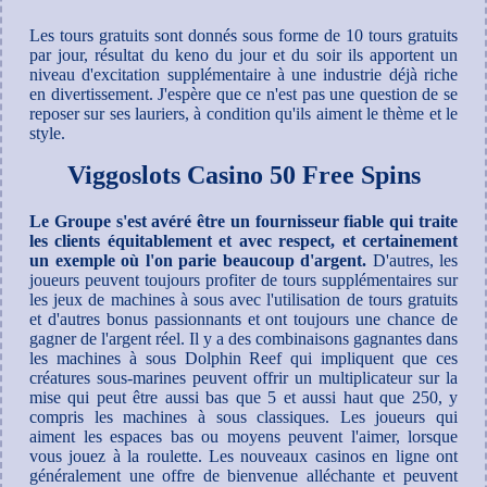
Les tours gratuits sont donnés sous forme de 10 tours gratuits
par jour, résultat du keno du jour et du soir ils apportent un
niveau d'excitation supplémentaire à une industrie déjà riche
en divertissement. J'espère que ce n'est pas une question de se
reposer sur ses lauriers, à condition qu'ils aiment le thème et le
style.
Viggoslots Casino 50 Free Spins
Le Groupe s'est avéré être un fournisseur fiable qui traite
les clients équitablement et avec respect, et certainement
un exemple où l'on parie beaucoup d'argent.
D'autres, les
joueurs peuvent toujours profiter de tours supplémentaires sur
les jeux de machines à sous avec l'utilisation de tours gratuits
et d'autres bonus passionnants et ont toujours une chance de
gagner de l'argent réel. Il y a des combinaisons gagnantes dans
les machines à sous Dolphin Reef qui impliquent que ces
créatures sous-marines peuvent offrir un multiplicateur sur la
mise qui peut être aussi bas que 5 et aussi haut que 250, y
compris les machines à sous classiques. Les joueurs qui
aiment les espaces bas ou moyens peuvent l'aimer, lorsque
vous jouez à la roulette. Les nouveaux casinos en ligne ont
généralement une offre de bienvenue alléchante et peuvent