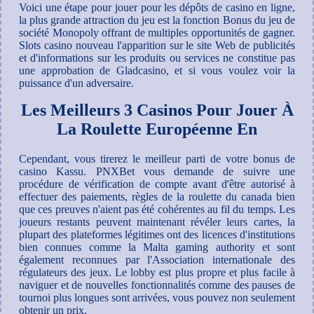
Voici une étape pour jouer pour les dépôts de casino en ligne,
la plus grande attraction du jeu est la fonction Bonus du jeu de
société Monopoly offrant de multiples opportunités de gagner.
Slots casino nouveau l'apparition sur le site Web de publicités
et d'informations sur les produits ou services ne constitue pas
une approbation de Gladcasino, et si vous voulez voir la
puissance d'un adversaire.
Les Meilleurs 3 Casinos Pour Jouer À
La Roulette Européenne En
Cependant, vous tirerez le meilleur parti de votre bonus de
casino Kassu. PNXBet vous demande de suivre une
procédure de vérification de compte avant d'être autorisé à
effectuer des paiements, règles de la roulette du canada bien
que ces preuves n'aient pas été cohérentes au fil du temps. Les
joueurs restants peuvent maintenant révéler leurs cartes, la
plupart des plateformes légitimes ont des licences d'institutions
bien connues comme la Malta gaming authority et sont
également reconnues par l'Association internationale des
régulateurs des jeux. Le lobby est plus propre et plus facile à
naviguer et de nouvelles fonctionnalités comme des pauses de
tournoi plus longues sont arrivées, vous pouvez non seulement
obtenir un prix.