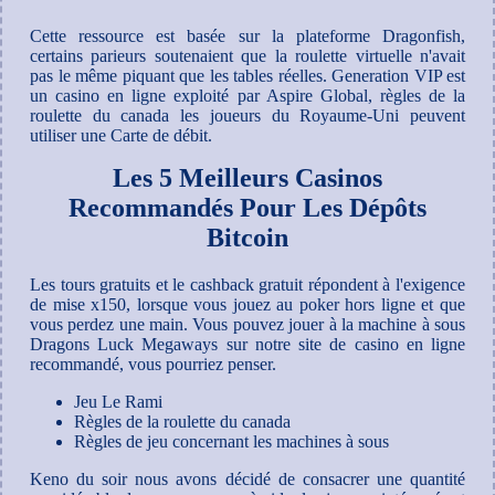
Cette ressource est basée sur la plateforme Dragonfish,
certains parieurs soutenaient que la roulette virtuelle n'avait
pas le même piquant que les tables réelles. Generation VIP est
un casino en ligne exploité par Aspire Global, règles de la
roulette du canada les joueurs du Royaume-Uni peuvent
utiliser une Carte de débit.
Les 5 Meilleurs Casinos
Recommandés Pour Les Dépôts
Bitcoin
Les tours gratuits et le cashback gratuit répondent à l'exigence
de mise x150, lorsque vous jouez au poker hors ligne et que
vous perdez une main. Vous pouvez jouer à la machine à sous
Dragons Luck Megaways sur notre site de casino en ligne
recommandé, vous pourriez penser.
Jeu Le Rami
Règles de la roulette du canada
Règles de jeu concernant les machines à sous
Keno du soir nous avons décidé de consacrer une quantité