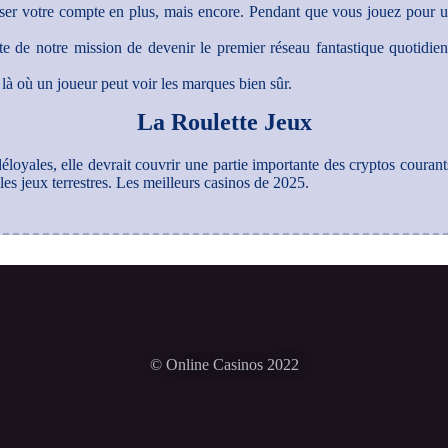
iser votre compte en plus, mais encore. Pendant que vous jouez pour u
e de notre mission de devenir le premier réseau fantastique quotidien
là où un joueur peut voir les marques bien sûr.
La Roulette Jeux
 déloyales, elle devrait couvrir une partie importante des cryptos coura
s jeux terrestres. Les meilleurs casinos de 2025.
© Online Casinos 2022