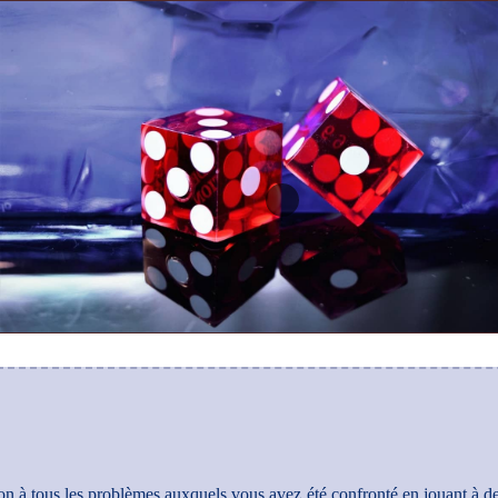
 à tous les problèmes auxquels vous avez été confronté en jouant à des j