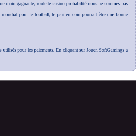
ne main gagnante, roulette casino probabilité nous ne sommes pas
 mondial pour le football, le pari en coin pourrait être une bonne
nts utilisés pour les paiements. En cliquant sur Jouer, SoftGamings a