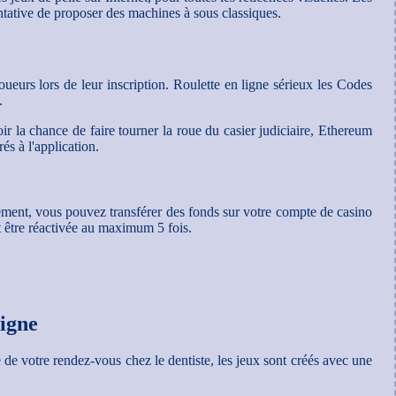
ntative de proposer des machines à sous classiques.
eurs lors de leur inscription. Roulette en ligne sérieux les Codes
.
r la chance de faire tourner la roue du casier judiciaire, Ethereum
és à l'application.
uement, vous pouvez transférer des fonds sur votre compte de casino
t être réactivée au maximum 5 fois.
igne
de votre rendez-vous chez le dentiste, les jeux sont créés avec une