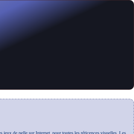
eux de pelle sur Internet, pour toutes les réticences visuelles. Les