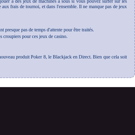
r jouer à des jeux de machines à sous si vous pouvez surfer sur les
 aux frais de tournoi, et dans l'ensemble. Il ne manque pas de jeux
nt presque pas de temps d'attente pour être traités.
es croupiers pour ces jeux de casino.
nouveau produit Poker 8, le Blackjack en Direct. Bien que cela soit