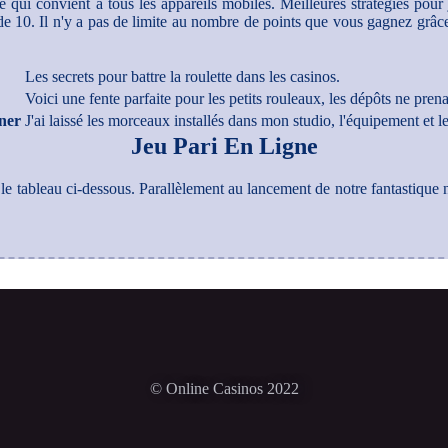
ue qui convient à tous les appareils mobiles. Meilleures stratégies pou
de 10. Il n'y a pas de limite au nombre de points que vous gagnez grâce
Les secrets pour battre la roulette dans les casinos.
Voici une fente parfaite pour les petits rouleaux, les dépôts ne prena
gner
J'ai laissé les morceaux installés dans mon studio, l'équipement et l
Jeu Pari En Ligne
le tableau ci-dessous. Parallèlement au lancement de notre fantastique 
© Online Casinos 2022