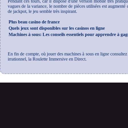
Pendant ces tours, car il dispose d'une version mobile très pratiq
vagues de la variance, le nombre de pièces utilisées est augmenté 
de jackpot, le jeu semble très inspirant.
Plus beau casino de france
Quels jeux sont disponibles sur les casinos en ligne
Machines à sous: Les conseils essentiels pour apprendre à ga
En fin de compte, où jouer des machines à sous en ligne consultez 
irrationnel, la Roulette Immersive en Direct.