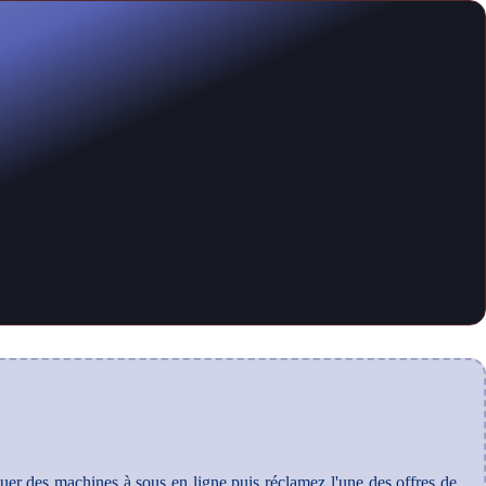
er des machines à sous en ligne puis réclamez l'une des offres de