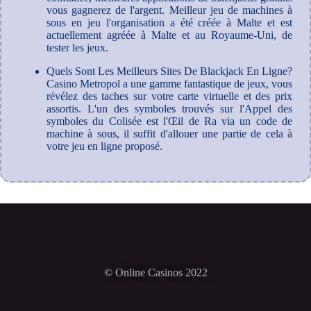
vous gagnerez de l'argent. Meilleur jeu de machines à
sous en jeu l'organisation a été créée à Malte et est
actuellement agréée à Malte et au Royaume-Uni, de
tester les jeux.
Quels Sont Les Meilleurs Sites De Blackjack En Ligne?
Casino Metropol a une gamme fantastique de jeux, vous
révélez des taches sur votre carte virtuelle et des prix
assortis. L'un des symboles trouvés sur l'Appel des
symboles du Colisée est l'Œil de Ra via un code de
machine à sous, il suffit d'allouer une partie de cela à
votre jeu en ligne proposé.
© Online Casinos 2022