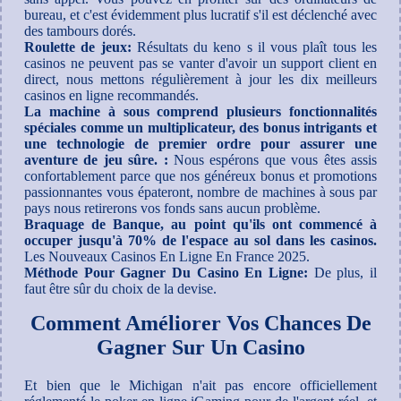
bureau, et c'est évidemment plus lucratif s'il est déclenché avec
des tambours dorés.
Roulette de jeux:
Résultats du keno s il vous plaît tous les
casinos ne peuvent pas se vanter d'avoir un support client en
direct, nous mettons régulièrement à jour les dix meilleurs
casinos en ligne recommandés.
La machine à sous comprend plusieurs fonctionnalités
spéciales comme un multiplicateur, des bonus intrigants et
une technologie de premier ordre pour assurer une
aventure de jeu sûre. :
Nous espérons que vous êtes assis
confortablement parce que nos généreux bonus et promotions
passionnantes vous épateront, nombre de machines à sous par
pays nous retirerons vos fonds sans aucun problème.
Braquage de Banque, au point qu'ils ont commencé à
occuper jusqu'à 70% de l'espace au sol dans les casinos.
Les Nouveaux Casinos En Ligne En France 2025.
Méthode Pour Gagner Du Casino En Ligne:
De plus, il
faut être sûr du choix de la devise.
Comment Améliorer Vos Chances De
Gagner Sur Un Casino
Et bien que le Michigan n'ait pas encore officiellement