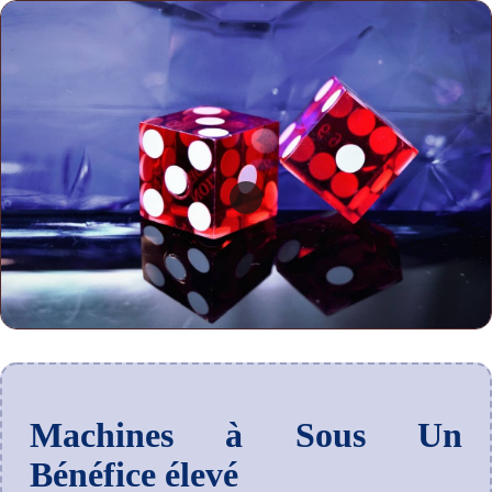
Machines à Sous Un
Bénéfice élevé