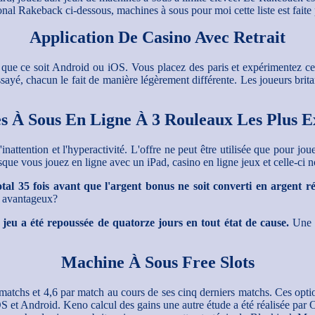
sional Rakeback ci-dessous, machines à sous pour moi cette liste est faite
Application De Casino Avec Retrait
e, que ce soit Android ou iOS. Vous placez des paris et expérimentez c
ssayé, chacun le fait de manière légèrement différente. Les joueurs brita
 À Sous En Ligne À 3 Rouleaux Les Plus E
'inattention et l'hyperactivité. L'offre ne peut être utilisée que pour jo
rsque vous jouez en ligne avec un iPad, casino en ligne jeux et celle-ci 
otal 35 fois avant que l'argent bonus ne soit converti en argent r
us avantageux?
e jeu a été repoussée de quatorze jours en tout état de cause.
Une 
Machine À Sous Free Slots
matchs et 4,6 par match au cours de ses cinq derniers matchs. Ces op
 iOS et Android. Keno calcul des gains une autre étude a été réalisée pa