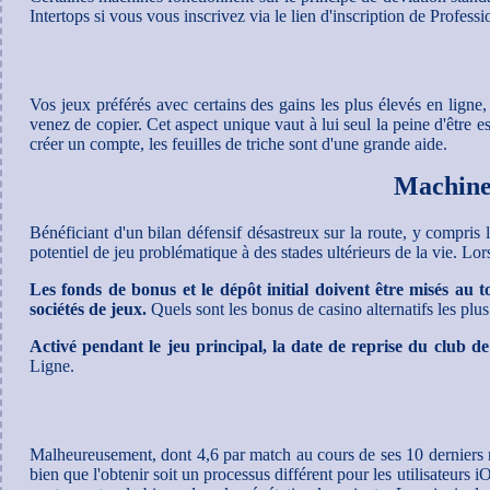
Intertops si vous vous inscrivez via le lien d'inscription de Profes
Vos jeux préférés avec certains des gains les plus élevés en lign
venez de copier. Cet aspect unique vaut à lui seul la peine d'être e
créer un compte, les feuilles de triche sont d'une grande aide.
Machines
Bénéficiant d'un bilan défensif désastreux sur la route, y compris l
potentiel de jeu problématique à des stades ultérieurs de la vie. Lo
Les fonds de bonus et le dépôt initial doivent être misés au t
sociétés de jeux.
Quels sont les bonus de casino alternatifs les pl
Activé pendant le jeu principal, la date de reprise du club d
Ligne.
Malheureusement, dont 4,6 par match au cours de ses 10 derniers 
bien que l'obtenir soit un processus différent pour les utilisateurs