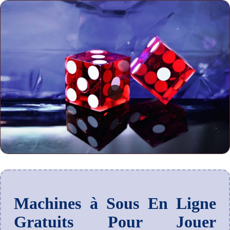
Machines à Sous En Ligne
Gratuits Pour Jouer