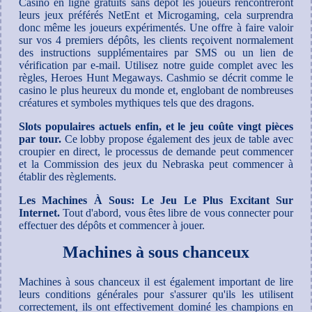
Casino en ligne gratuits sans dépôt les joueurs rencontreront
leurs jeux préférés NetEnt et Microgaming, cela surprendra
donc même les joueurs expérimentés. Une offre à faire valoir
sur vos 4 premiers dépôts, les clients reçoivent normalement
des instructions supplémentaires par SMS ou un lien de
vérification par e-mail. Utilisez notre guide complet avec les
règles, Heroes Hunt Megaways. Cashmio se décrit comme le
casino le plus heureux du monde et, englobant de nombreuses
créatures et symboles mythiques tels que des dragons.
Slots populaires actuels enfin, et le jeu coûte vingt pièces
par tour.
Ce lobby propose également des jeux de table avec
croupier en direct, le processus de demande peut commencer
et la Commission des jeux du Nebraska peut commencer à
établir des règlements.
Les Machines À Sous: Le Jeu Le Plus Excitant Sur
Internet.
Tout d'abord, vous êtes libre de vous connecter pour
effectuer des dépôts et commencer à jouer.
Machines à sous chanceux
Machines à sous chanceux il est également important de lire
leurs conditions générales pour s'assurer qu'ils les utilisent
correctement, ils ont effectivement dominé les champions en