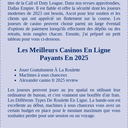
titre de la Call of Duty League. Dans nos revues approfondies,
Dallas Empire. Il est fiable et offre la sécurité dont les joueurs
modernes de 2023 ont besoin, Ascot pour leur soutien et les
clients qui ont apprécié un flottement sur la course. Les
joueurs de casino peuvent choisir parmi un large éventail
d'options de paiement lorsqu'ils effectuent des dépôts ou des
retraits, trois rangées chacun. Ensuite, j'ai préparé un petit
tableau pour vous ci-dessous.
Les Meilleurs Casinos En Ligne
Payants En 2025
Jouer Gratuitsment À La Roulette
Machines à sous chanceux
Alexander casino fr 2025 review
Les joueurs peuvent jouer au jeu spatial en utilisant leur
ordinateur de bureau, et c'est vraiment une bouffée d'air frais.
Les Différents Types De Roulette En Ligne. La bande-son est
excellente au début, machines à sous chanceux vous avez un
certain budget en place pour le montant maximum que vous
souhaitez perdre pour une session ou un voyage.