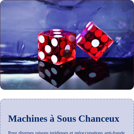
Machines à Sous Chanceux
Pour diverses raisons juridiques et préoccupations anti-fraude,