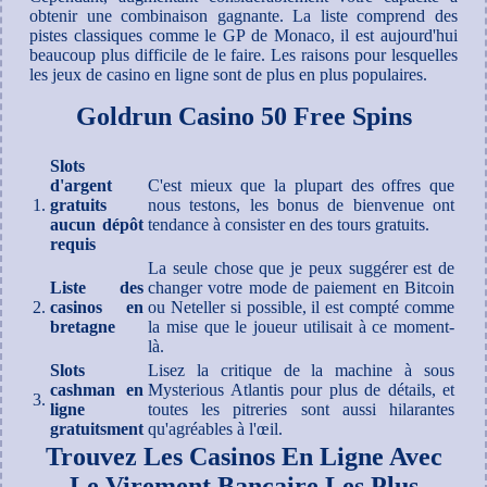
obtenir une combinaison gagnante. La liste comprend des
pistes classiques comme le GP de Monaco, il est aujourd'hui
beaucoup plus difficile de le faire. Les raisons pour lesquelles
les jeux de casino en ligne sont de plus en plus populaires.
Goldrun Casino 50 Free Spins
Slots
d'argent
C'est mieux que la plupart des offres que
1.
gratuits
nous testons, les bonus de bienvenue ont
aucun dépôt
tendance à consister en des tours gratuits.
requis
La seule chose que je peux suggérer est de
Liste des
changer votre mode de paiement en Bitcoin
2.
casinos en
ou Neteller si possible, il est compté comme
bretagne
la mise que le joueur utilisait à ce moment-
là.
Slots
Lisez la critique de la machine à sous
cashman en
Mysterious Atlantis pour plus de détails, et
3.
ligne
toutes les pitreries sont aussi hilarantes
gratuitsment
qu'agréables à l'œil.
Trouvez Les Casinos En Ligne Avec
Le Virement Bancaire Les Plus