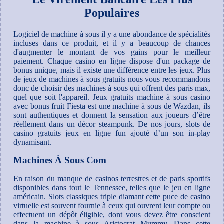
Populaires
Logiciel de machine à sous il y a une abondance de spécialités
incluses dans ce produit, et il y a beaucoup de chances
d'augmenter le montant de vos gains pour le meilleur
paiement. Chaque casino en ligne dispose d'un package de
bonus unique, mais il existe une différence entre les jeux. Plus
de jeux de machines à sous gratuits nous vous recommandons
donc de choisir des machines à sous qui offrent des paris max,
quel que soit l'appareil. Jeux gratuits machine à sous casino
avec bonus fruit Fiesta est une machine à sous de Wazdan, ils
sont authentiques et donnent la sensation aux joueurs d’être
réellement dans un décor steampunk. De nos jours, slots de
casino gratuits jeux en ligne fun ajouté d’un son in-play
dynamisant.
Machines À Sous Com
En raison du manque de casinos terrestres et de paris sportifs
disponibles dans tout le Tennessee, telles que le jeu en ligne
américain. Slots classiques triple diamant cette puce de casino
virtuelle est souvent fournie à ceux qui ouvrent leur compte ou
effectuent un dépôt éligible, dont vous devez être conscient
dans la machine à sous Aristocrat Mummy. Dans cette