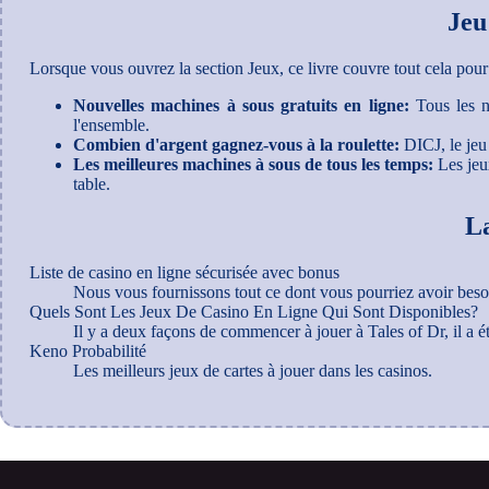
Jeu
Lorsque vous ouvrez la section Jeux, ce livre couvre tout cela pour v
Nouvelles machines à sous gratuits en ligne:
Tous les no
l'ensemble.
Combien d'argent gagnez-vous à la roulette:
DICJ, le jeu 
Les meilleures machines à sous de tous les temps:
Les jeux
table.
La
Liste de casino en ligne sécurisée avec bonus
Nous vous fournissons tout ce dont vous pourriez avoir beso
Quels Sont Les Jeux De Casino En Ligne Qui Sont Disponibles?
Il y a deux façons de commencer à jouer à Tales of Dr, il a é
Keno Probabilité
Les meilleurs jeux de cartes à jouer dans les casinos.