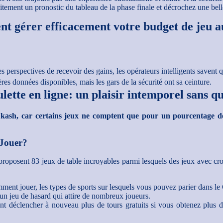
itement un pronostic du tableau de la phase finale et décrochez une bel
 gérer efficacement votre budget de jeu a
 perspectives de recevoir des gains, les opérateurs intelligents savent q
es données disponibles, mais les gars de la sécurité ont sa ceinture.
lette en ligne: un plaisir intemporel sans q
Ukash, car certains jeux ne comptent que pour un pourcentage de 
 Jouer?
 Ils proposent 83 jeux de table incroyables parmi lesquels des jeux avec c
ment jouer, les types de sports sur lesquels vous pouvez parier dans
un jeu de hasard qui attire de nombreux joueurs.
déclencher à nouveau plus de tours gratuits si vous obtenez plus de 