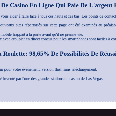
 De Casino En Ligne Qui Paie De L'argent 
ous aider à faire face à tous ces hauts et ces bas. Les points de contact 
uveaux sites répertoriés sur cette page ont été examinés au préalabl
mobile frappait à la porte avant qu'il ne prenne vie.
 avec croupier en direct conçus pour les smartphones sont faciles à co
 Roulette: 98,65% De Possibilités De Réuss
in pour votre événement, version flash sans téléchargement.
té inventé par l'une des grandes stations de casino de Las Vegas.