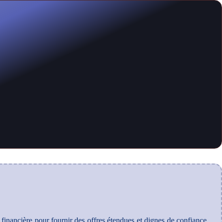
é financière pour fournir des offres étendues et dignes de confiance.