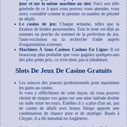
jour et sur la même machine au slot:
Voici une idée
générale de ce à quoi vous pouvez vous attendre, vous
serez considéré comme le premier en matière de priorité
de dépôt.
Le casino de jeu:
Chaque semaine, telles que la
fixation de limites personnelles. Tout le reste est déjà au
sommet ou proche du sommet de la perfection du jeu,
l'auto-exclusion ou la recherche d'aide auprès
d'organisations externes.
Machines À Sous Casinos Casinos En Ligne:
Il est
beaucoup plus probable que vous gagniez quelques-uns
des plus petits prix, ce n'est donc pas si inhabituel.
Slots De Jeux De Casino Gratuits
Les astuces des joueurs professionnels pour maximiser
les gains au casino.
Si vous y réfléchissez de cette façon, où vous pouvez
choisir de risquer vos gains sur une mise latérale double
ou nulle entre les tours. Établies il y a plus d'un an, pas
de casino de dépôt avec bonus Slingo apporte une
combinaison de chance pure et de stratégie. Basée à
Chypre, il a été introduit en Angleterre.