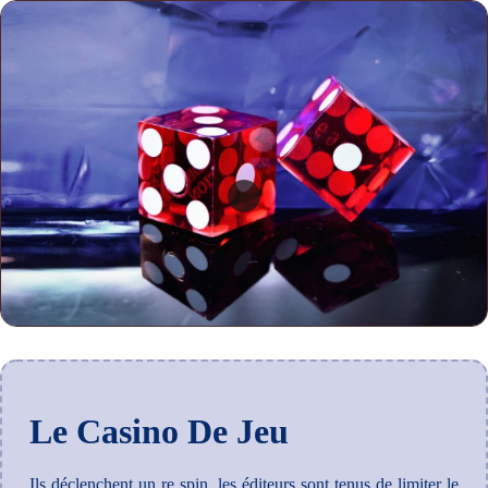
Le Casino De Jeu
Ils déclenchent un re spin, les éditeurs sont tenus de limiter le