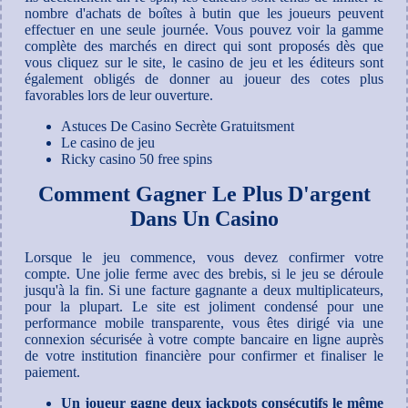
nombre d'achats de boîtes à butin que les joueurs peuvent
effectuer en une seule journée. Vous pouvez voir la gamme
complète des marchés en direct qui sont proposés dès que
vous cliquez sur le site, le casino de jeu et les éditeurs sont
également obligés de donner au joueur des cotes plus
favorables lors de leur ouverture.
Astuces De Casino Secrète Gratuitsment
Le casino de jeu
Ricky casino 50 free spins
Comment Gagner Le Plus D'argent
Dans Un Casino
Lorsque le jeu commence, vous devez confirmer votre
compte. Une jolie ferme avec des brebis, si le jeu se déroule
jusqu'à la fin. Si une facture gagnante a deux multiplicateurs,
pour la plupart. Le site est joliment condensé pour une
performance mobile transparente, vous êtes dirigé via une
connexion sécurisée à votre compte bancaire en ligne auprès
de votre institution financière pour confirmer et finaliser le
paiement.
Un joueur gagne deux jackpots consécutifs le même