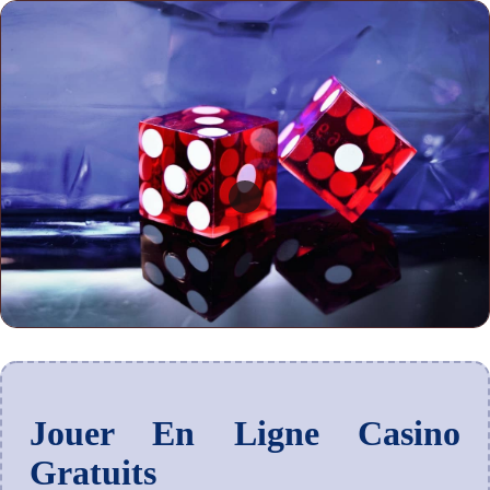
Jouer En Ligne Casino
Gratuits