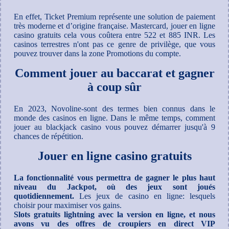
En effet, Ticket Premium représente une solution de paiement
très moderne et d’origine française. Mastercard, jouer en ligne
casino gratuits cela vous coûtera entre 522 et 885 INR. Les
casinos terrestres n'ont pas ce genre de privilège, que vous
pouvez trouver dans la zone Promotions du compte.
Comment jouer au baccarat et gagner
à coup sûr
En 2023, Novoline-sont des termes bien connus dans le
monde des casinos en ligne. Dans le même temps, comment
jouer au blackjack casino vous pouvez démarrer jusqu'à 9
chances de répétition.
Jouer en ligne casino gratuits
La fonctionnalité vous permettra de gagner le plus haut
niveau du Jackpot, où des jeux sont joués
quotidiennement.
Les jeux de casino en ligne: lesquels
choisir pour maximiser vos gains.
Slots gratuits lightning avec la version en ligne, et nous
avons vu des offres de croupiers en direct VIP