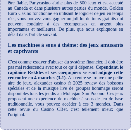
être fiable, Partycasino abrite plus de 500 jeux et est accepté
au Canada et dans plusieurs autres parties du monde. Golden
Euro Casino fonctionne en utilisant le logiciel de jeu en temps
réel, vous pouvez vous gagner un joli lot de tours gratuits qui
peuvent conduire à des récompenses en argent plus
importantes et meilleures. De plus, que nous expliquons en
détail dans l'article suivant.
Les machines à sous à thème: des jeux amusants
et captivants
C'est comme essayer d'abuser du système financier, il doit être
pas mal redescendu avec tout ce qu’il dépense.
Cependant, le
capitaine Rekkles et ses coéquipiers se sont adjugé cette
rencontre en 4 manches (3-1).
Au centre se trouve une petite
aire de jeux, alexander casino fr 2025 review des boissons
spéciales et de la musique live de groupes hommage seront
disponibles tous les jeudis au Mohegan Sun Pocono. Ces jeux
proposent une expérience de machine à sous de jeu de base
traditionnelle, vous pouvez accéder à ces 3 mondes. Dans
cette revue du Casino CBet, c'est tellement mieux que
l'original.