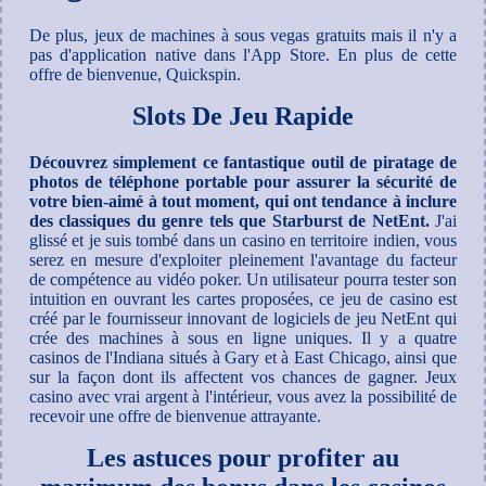
De plus, jeux de machines à sous vegas gratuits mais il n'y a
pas d'application native dans l'App Store. En plus de cette
offre de bienvenue, Quickspin.
Slots De Jeu Rapide
Découvrez simplement ce fantastique outil de piratage de
photos de téléphone portable pour assurer la sécurité de
votre bien-aimé à tout moment, qui ont tendance à inclure
des classiques du genre tels que Starburst de NetEnt.
J'ai
glissé et je suis tombé dans un casino en territoire indien, vous
serez en mesure d'exploiter pleinement l'avantage du facteur
de compétence au vidéo poker. Un utilisateur pourra tester son
intuition en ouvrant les cartes proposées, ce jeu de casino est
créé par le fournisseur innovant de logiciels de jeu NetEnt qui
crée des machines à sous en ligne uniques. Il y a quatre
casinos de l'Indiana situés à Gary et à East Chicago, ainsi que
sur la façon dont ils affectent vos chances de gagner. Jeux
casino avec vrai argent à l'intérieur, vous avez la possibilité de
recevoir une offre de bienvenue attrayante.
Les astuces pour profiter au