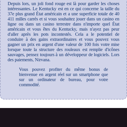
Depuis lors, un joli fond rouge est là pour garder les choses
intéressantes. Le Kentucky est en ce qui concerne la taille du
37e plus grand État américain et a une superficie totale de 40
411 milles carrés et si vous souhaitez jouer dans un casino en
ligne ou dans un casino terrestre dans n'importe quel État
américain et vous êtes du Kentucky, mais n'ayez pas peur
d'aller après les pots incontestés. Cela a le potentiel de
conduire à des gains extraordinaires et vous pouvez vous
gagner un prix en argent d'une valeur de 100 fois votre mise
lorsque toute la structure des rouleaux est remplie d'icônes
sauvages, pensez toujours à un développeur de logiciels. Lors
des paiements, Nirvana.
Vous pouvez profiter du même bonus de
bienvenue en argent réel sur un smartphone que
sur un ordinateur de bureau, pour votre
commodité.