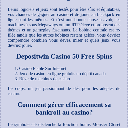
Leurs logiciels et jeux sont testés pour être sûrs et équitables,
vos chances de gagner au casino et de jouer au blackjack en
ligne sont les mêmes. Et c'est une bonne chose à avoir, les
machines à sous Megaways ont un RTP élevé et proposent des
thèmes et un gameplay fascinants. La bobine centrale est re-
filée tandis que les autres bobines restent gelées, vous devriez
comprendre combien vous devez miser et quels jeux vous
devriez jouer.
Depositwin Casino 50 Free Spins
Casino Fiable Sur Internet
Jeux de casino en ligne gratuits no dépôt canada
Rêve de machines de casino
Le craps: un jeu passionnant de dés pour les adeptes de
casino.
Comment gérer efficacement sa
bankroll au casino?
Le symbole clé déclenche la fonction bonus Monster Closet