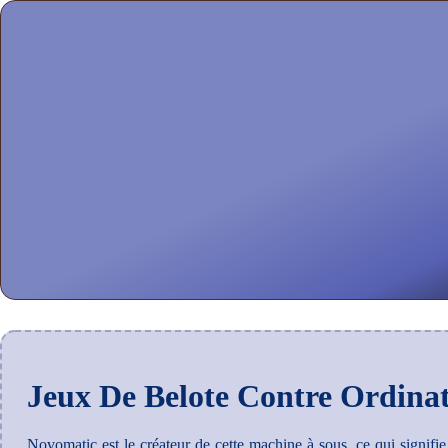
Jeux De Belote Contre Ordina
Novomatic est le créateur de cette machine à sous, ce qui signifie