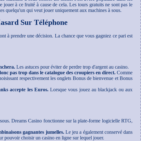
jouer à ce fruité à cause de cela. Les tours gratuits ne sont pas le
 êtes quelqu'un qui veut jouer uniquement aux machines à sous.
Hasard Sur Téléphone
eront à prendre une décision. La chance que vous gagniez ce pari est
enchera.
Les astuces pour éviter de perdre trop d'argent au casino.
donc pas trop dans le catalogue des croupiers en direct.
Comme
choisissant respectivement les onglets Bonus de bienvenue et Bonus
Banks accepte les Euros.
Lorsque vous jouez au blackjack ou aux
essous. Dreams Casino fonctionne sur la plate-forme logicielle RTG,
ombinaisons gagnantes jumelles.
Le jeu a également conservé dans
 pouvoir choisir un casino en ligne sur lequel jouer.