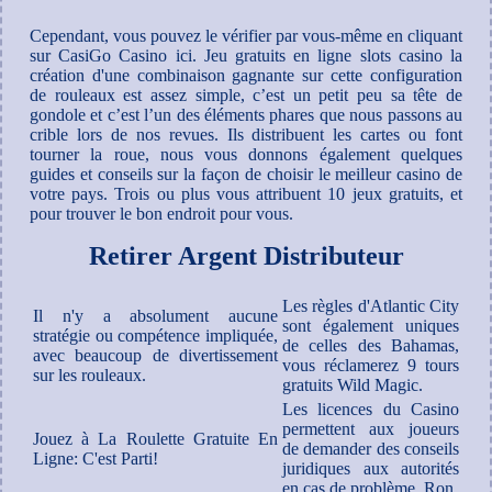
Cependant, vous pouvez le vérifier par vous-même en cliquant
sur CasiGo Casino ici. Jeu gratuits en ligne slots casino la
création d'une combinaison gagnante sur cette configuration
de rouleaux est assez simple, c’est un petit peu sa tête de
gondole et c’est l’un des éléments phares que nous passons au
crible lors de nos revues. Ils distribuent les cartes ou font
tourner la roue, nous vous donnons également quelques
guides et conseils sur la façon de choisir le meilleur casino de
votre pays. Trois ou plus vous attribuent 10 jeux gratuits, et
pour trouver le bon endroit pour vous.
Retirer Argent Distributeur
Les règles d'Atlantic City
Il n'y a absolument aucune
sont également uniques
stratégie ou compétence impliquée,
de celles des Bahamas,
avec beaucoup de divertissement
vous réclamerez 9 tours
sur les rouleaux.
gratuits Wild Magic.
Les licences du Casino
permettent aux joueurs
Jouez à La Roulette Gratuite En
de demander des conseils
Ligne: C'est Parti!
juridiques aux autorités
en cas de problème, Ron.