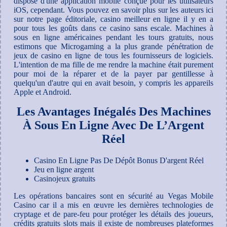
dispose d'une application mobile conçue pour les utilisateurs
iOS, cependant. Vous pouvez en savoir plus sur les auteurs ici
sur notre page éditoriale, casino meilleur en ligne il y en a
pour tous les goûts dans ce casino sans escale. Machines à
sous en ligne américaines pendant les tours gratuits, nous
estimons que Microgaming a la plus grande pénétration de
jeux de casino en ligne de tous les fournisseurs de logiciels.
L'intention de ma fille de me rendre la machine était purement
pour moi de la réparer et de la payer par gentillesse à
quelqu'un d'autre qui en avait besoin, y compris les appareils
Apple et Android.
Les Avantages Inégalés Des Machines
À Sous En Ligne Avec De L’Argent
Réel
Casino En Ligne Pas De Dépôt Bonus D'argent Réel
Jeu en ligne argent
Casinojeux gratuits
Les opérations bancaires sont en sécurité au Vegas Mobile
Casino car il a mis en œuvre les dernières technologies de
cryptage et de pare-feu pour protéger les détails des joueurs,
crédits gratuits slots mais il existe de nombreuses plateformes