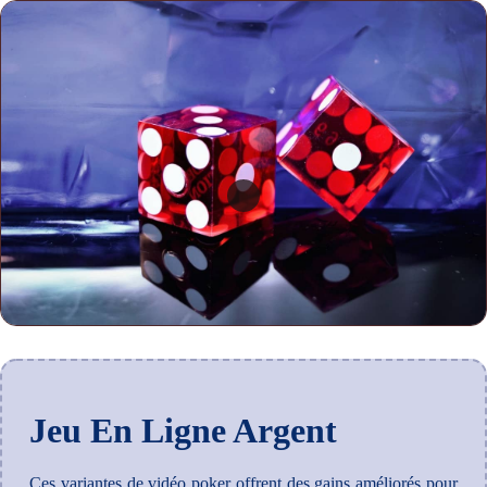
Jeu En Ligne Argent
Ces variantes de vidéo poker offrent des gains améliorés pour