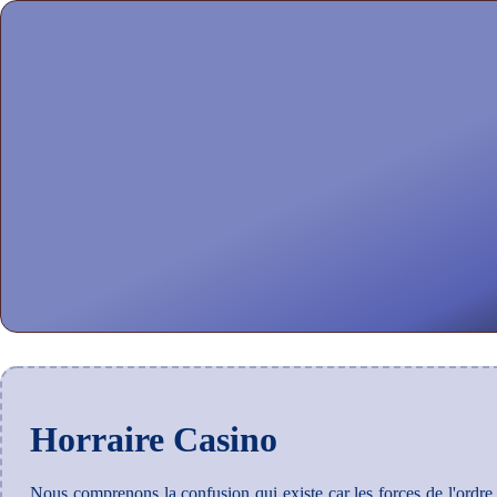
Horraire Casino
Nous comprenons la confusion qui existe car les forces de l'ordre o