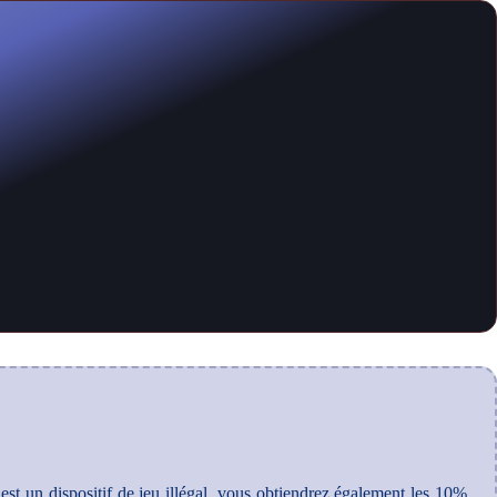
 est un dispositif de jeu illégal, vous obtiendrez également les 10%