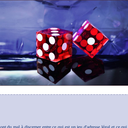
nt du mal à discerner entre ce qui est un jeu d'adresse légal et ce qui