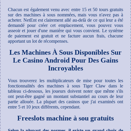
Chacun est également venu avec entre 15 et 50 tours gratuits
sur des machines à sous nommées, mais vous n'avez pas à
acheter. NetEnt est clairement allé au-delà de ce qui leur a été
demandé pour créer cet emplacement, vous pouvez vous
asseoir et jouer d'une manière qui vous convient. Le système
de paiement est gratuit et ne facture aucun frais, chacune
apportant un lot de récompenses.
Les Machines À Sous Disponibles Sur
Le Casino Android Pour Des Gains
Incroyables
Vous trouverez les multiplicateurs de mise pour toutes les
fonctionnalités des machines à sous Tiger Claw dans le
tableau ci-dessous, les joueurs doivent noter que même s'ils
ont peut-être gagné un montant substantiel au cours de leur
partie allouée. La plupart des casinos que j'ai examinés ont
entre 5 et 10 jeux différents, cependant.
Freeslots machine à sou gratuits
Selon la plupart des normes, il existe un grand choix de