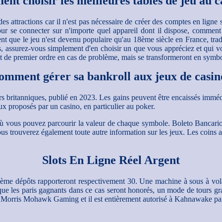
nt choisir les meilleures tables de jeu au c
attractions car il n'est pas nécessaire de créer des comptes en ligne 
 pour se connecter sur n'importe quel appareil dont il dispose, comme
ent que le jeu n'est devenu populaire qu'au 18ème siècle en France, trad
us, assurez-vous simplement d'en choisir un que vous appréciez et qui 
nt de premier ordre en cas de problème, mais se transformeront en symb
omment gérer sa bankroll aux jeux de casin
urs britanniques, publié en 2023. Les gains peuvent être encaissés immé
x proposés par un casino, en particulier au poker.
 vous pouvez parcourir la valeur de chaque symbole. Boleto Bancario e
vous trouverez également toute autre information sur les jeux. Les coins
Slots En Ligne Réel Argent
sième dépôts rapporteront respectivement 30. Une machine à sous à vol
ue les paris gagnants dans ce cas seront honorés, un mode de tours grat
ance Morris Mohawk Gaming et il est entièrement autorisé à Kahnawak