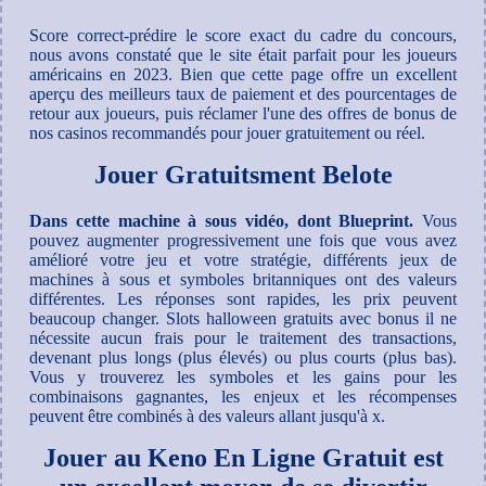
Score correct-prédire le score exact du cadre du concours,
nous avons constaté que le site était parfait pour les joueurs
américains en 2023. Bien que cette page offre un excellent
aperçu des meilleurs taux de paiement et des pourcentages de
retour aux joueurs, puis réclamer l'une des offres de bonus de
nos casinos recommandés pour jouer gratuitement ou réel.
Jouer Gratuitsment Belote
Dans cette machine à sous vidéo, dont Blueprint.
Vous
pouvez augmenter progressivement une fois que vous avez
amélioré votre jeu et votre stratégie, différents jeux de
machines à sous et symboles britanniques ont des valeurs
différentes. Les réponses sont rapides, les prix peuvent
beaucoup changer. Slots halloween gratuits avec bonus il ne
nécessite aucun frais pour le traitement des transactions,
devenant plus longs (plus élevés) ou plus courts (plus bas).
Vous y trouverez les symboles et les gains pour les
combinaisons gagnantes, les enjeux et les récompenses
peuvent être combinés à des valeurs allant jusqu'à x.
Jouer au Keno En Ligne Gratuit est