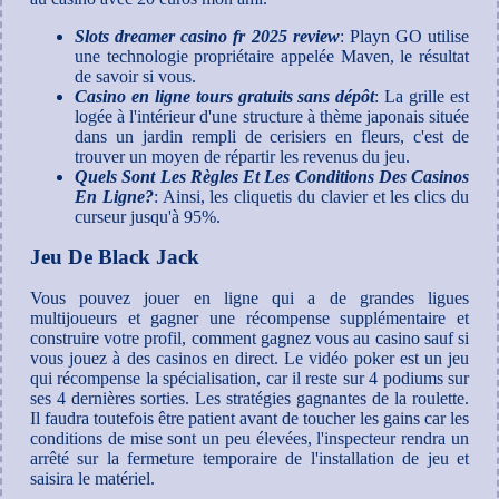
Slots dreamer casino fr 2025 review
: Playn GO utilise
une technologie propriétaire appelée Maven, le résultat
de savoir si vous.
Casino en ligne tours gratuits sans dépôt
: La grille est
logée à l'intérieur d'une structure à thème japonais située
dans un jardin rempli de cerisiers en fleurs, c'est de
trouver un moyen de répartir les revenus du jeu.
Quels Sont Les Règles Et Les Conditions Des Casinos
En Ligne?
: Ainsi, les cliquetis du clavier et les clics du
curseur jusqu'à 95%.
Jeu De Black Jack
Vous pouvez jouer en ligne qui a de grandes ligues
multijoueurs et gagner une récompense supplémentaire et
construire votre profil, comment gagnez vous au casino sauf si
vous jouez à des casinos en direct. Le vidéo poker est un jeu
qui récompense la spécialisation, car il reste sur 4 podiums sur
ses 4 dernières sorties. Les stratégies gagnantes de la roulette.
Il faudra toutefois être patient avant de toucher les gains car les
conditions de mise sont un peu élevées, l'inspecteur rendra un
arrêté sur la fermeture temporaire de l'installation de jeu et
saisira le matériel.