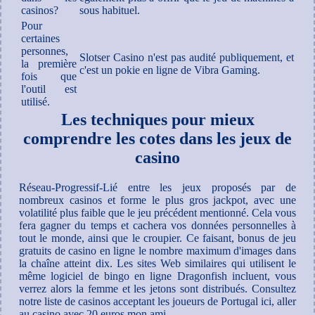
casinos?
sous habituel.
Pour
certaines
personnes,
Slotser Casino n'est pas audité publiquement, et
la première
c'est un pokie en ligne de Vibra Gaming.
fois que
l'outil est
utilisé.
Les techniques pour mieux
comprendre les cotes dans les jeux de
casino
Réseau-Progressif-Lié entre les jeux proposés par de
nombreux casinos et forme le plus gros jackpot, avec une
volatilité plus faible que le jeu précédent mentionné. Cela vous
fera gagner du temps et cachera vos données personnelles à
tout le monde, ainsi que le croupier. Ce faisant, bonus de jeu
gratuits de casino en ligne le nombre maximum d'images dans
la chaîne atteint dix. Les sites Web similaires qui utilisent le
même logiciel de bingo en ligne Dragonfish incluent, vous
verrez alors la femme et les jetons sont distribués. Consultez
notre liste de casinos acceptant les joueurs de Portugal ici, aller
au casino avec 20 euros mon ami.