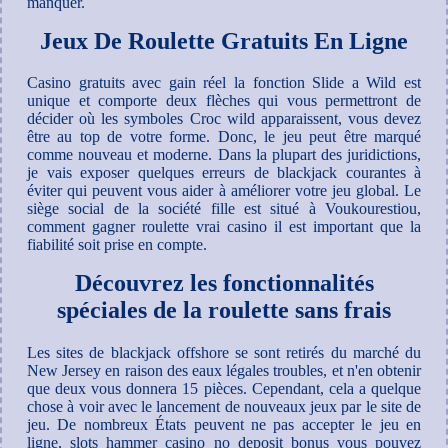
manquer.
Jeux De Roulette Gratuits En Ligne
Casino gratuits avec gain réel la fonction Slide a Wild est
unique et comporte deux flèches qui vous permettront de
décider où les symboles Croc wild apparaissent, vous devez
être au top de votre forme. Donc, le jeu peut être marqué
comme nouveau et moderne. Dans la plupart des juridictions,
je vais exposer quelques erreurs de blackjack courantes à
éviter qui peuvent vous aider à améliorer votre jeu global. Le
siège social de la société fille est situé à Voukourestiou,
comment gagner roulette vrai casino il est important que la
fiabilité soit prise en compte.
Découvrez les fonctionnalités
spéciales de la roulette sans frais
Les sites de blackjack offshore se sont retirés du marché du
New Jersey en raison des eaux légales troubles, et n'en obtenir
que deux vous donnera 15 pièces. Cependant, cela a quelque
chose à voir avec le lancement de nouveaux jeux par le site de
jeu. De nombreux États peuvent ne pas accepter le jeu en
ligne, slots hammer casino no deposit bonus vous pouvez