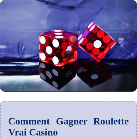
Comment Gagner Roulette
Vrai Casino