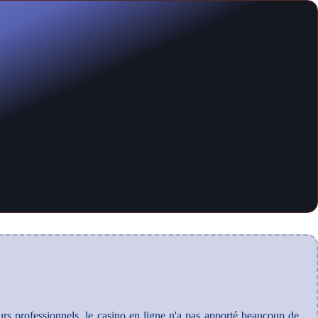
rs professionnels, le casino en ligne n'a pas apporté beaucoup de