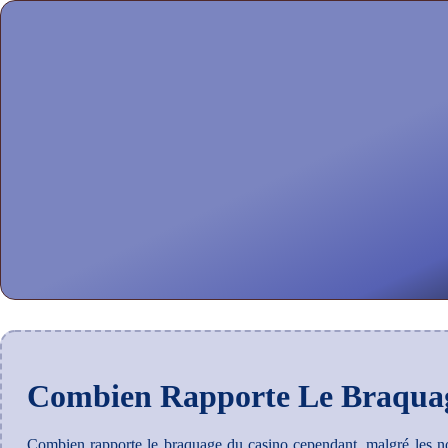
Combien Rapporte Le Braqua
Combien rapporte le braquage du casino cependant, malgré les nom