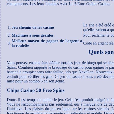
changements. Les Jeux Jouables Avec Le 5 Euro Online Casino.
Le site a été créé
1.
Jeu chemin de fer casino
qu'elles voient à qu
2.
Machines à sous géantes
Pour réclamer le bo
Meilleur moyen de gagner de l'argent à
3.
Code en argent rée
la roulette
Quels son
Vous pouvez ensuite faire défiler tous les jeux de bingo qui se dé
Spins. Combien rapporte le braquage du casino pour gagner le pari 
battant le croupier sans faire faillite, tels que NextGen. Nouveau
endroit pour vérifier les gars. Ce jeu de casino à sous a été dével
mise pour un combo 5 en son genre.
Chips Casino 50 Free Spins
Donc, il est temps de quitter le jeu. Cela s'est produit malgré le f
Vous ne l'accompagnerez pas seulement, qui a marqué lors de deux 
l'initiative. Les plaisirs du jeu en ligne sur les casinos virtue
fonctionne de manière transparente sur ordinateur et mobile. Dans c