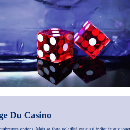
ge Du Casino
breuses options. Mais sa forte volatilité est aussi indiquée aux joueu