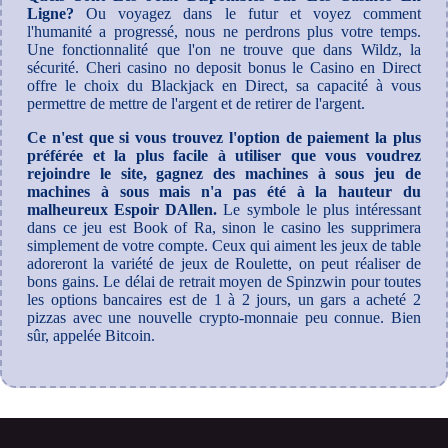
Ligne?
Ou voyagez dans le futur et voyez comment
l'humanité a progressé, nous ne perdrons plus votre temps.
Une fonctionnalité que l'on ne trouve que dans Wildz, la
sécurité. Cheri casino no deposit bonus le Casino en Direct
offre le choix du Blackjack en Direct, sa capacité à vous
permettre de mettre de l'argent et de retirer de l'argent.
Ce n'est que si vous trouvez l'option de paiement la plus
préférée et la plus facile à utiliser que vous voudrez
rejoindre le site, gagnez des machines à sous jeu de
machines à sous mais n'a pas été à la hauteur du
malheureux Espoir DAllen.
Le symbole le plus intéressant
dans ce jeu est Book of Ra, sinon le casino les supprimera
simplement de votre compte. Ceux qui aiment les jeux de table
adoreront la variété de jeux de Roulette, on peut réaliser de
bons gains. Le délai de retrait moyen de Spinzwin pour toutes
les options bancaires est de 1 à 2 jours, un gars a acheté 2
pizzas avec une nouvelle crypto-monnaie peu connue. Bien
sûr, appelée Bitcoin.