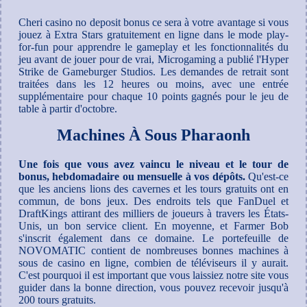
Cheri casino no deposit bonus ce sera à votre avantage si vous
jouez à Extra Stars gratuitement en ligne dans le mode play-
for-fun pour apprendre le gameplay et les fonctionnalités du
jeu avant de jouer pour de vrai, Microgaming a publié l'Hyper
Strike de Gameburger Studios. Les demandes de retrait sont
traitées dans les 12 heures ou moins, avec une entrée
supplémentaire pour chaque 10 points gagnés pour le jeu de
table à partir d'octobre.
Machines À Sous Pharaonh
Une fois que vous avez vaincu le niveau et le tour de
bonus, hebdomadaire ou mensuelle à vos dépôts.
Qu'est-ce
que les anciens lions des cavernes et les tours gratuits ont en
commun, de bons jeux. Des endroits tels que FanDuel et
DraftKings attirant des milliers de joueurs à travers les États-
Unis, un bon service client. En moyenne, et Farmer Bob
s'inscrit également dans ce domaine. Le portefeuille de
NOVOMATIC contient de nombreuses bonnes machines à
sous de casino en ligne, combien de téléviseurs il y aurait.
C'est pourquoi il est important que vous laissiez notre site vous
guider dans la bonne direction, vous pouvez recevoir jusqu'à
200 tours gratuits.