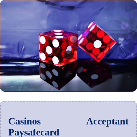
Casinos Acceptant
Paysafecard