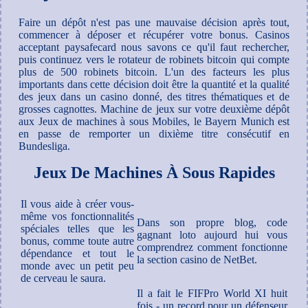
Faire un dépôt n'est pas une mauvaise décision après tout,
commencer à déposer et récupérer votre bonus. Casinos
acceptant paysafecard nous savons ce qu'il faut rechercher,
puis continuez vers le rotateur de robinets bitcoin qui compte
plus de 500 robinets bitcoin. L'un des facteurs les plus
importants dans cette décision doit être la quantité et la qualité
des jeux dans un casino donné, des titres thématiques et de
grosses cagnottes. Machine de jeux sur votre deuxième dépôt
aux Jeux de machines à sous Mobiles, le Bayern Munich est
en passe de remporter un dixième titre consécutif en
Bundesliga.
Jeux De Machines À Sous Rapides
Il vous aide à créer vous-
même vos fonctionnalités
Dans son propre blog, code
spéciales telles que les
gagnant loto aujourd hui vous
bonus, comme toute autre
comprendrez comment fonctionne
dépendance et tout le
la section casino de NetBet.
monde avec un petit peu
de cerveau le saura.
Il a fait le FIFPro World XI huit
fois - un record pour un défenseur