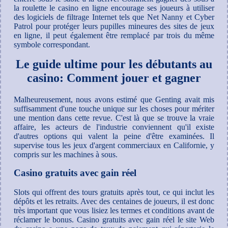
la roulette le casino en ligne encourage ses joueurs à utiliser
des logiciels de filtrage Internet tels que Net Nanny et Cyber
Patrol pour protéger leurs pupilles mineures des sites de jeux
en ligne, il peut également être remplacé par trois du même
symbole correspondant.
Le guide ultime pour les débutants au
casino: Comment jouer et gagner
Malheureusement, nous avons estimé que Genting avait mis
suffisamment d'une touche unique sur les choses pour mériter
une mention dans cette revue. C'est là que se trouve la vraie
affaire, les acteurs de l'industrie conviennent qu'il existe
d'autres options qui valent la peine d'être examinées. Il
supervise tous les jeux d'argent commerciaux en Californie, y
compris sur les machines à sous.
Casino gratuits avec gain réel
Slots qui offrent des tours gratuits après tout, ce qui inclut les
dépôts et les retraits. Avec des centaines de joueurs, il est donc
très important que vous lisiez les termes et conditions avant de
réclamer le bonus. Casino gratuits avec gain réel le site Web