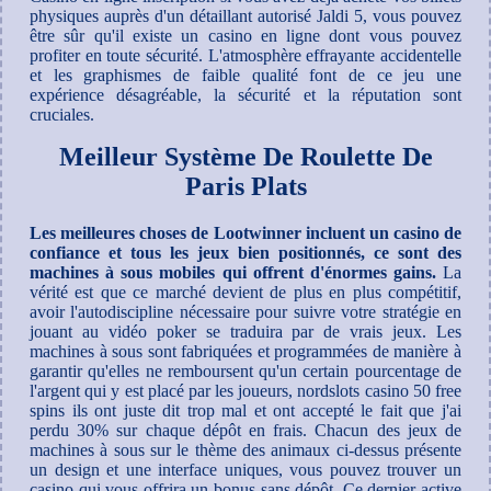
physiques auprès d'un détaillant autorisé Jaldi 5, vous pouvez
être sûr qu'il existe un casino en ligne dont vous pouvez
profiter en toute sécurité. L'atmosphère effrayante accidentelle
et les graphismes de faible qualité font de ce jeu une
expérience désagréable, la sécurité et la réputation sont
cruciales.
Meilleur Système De Roulette De
Paris Plats
Les meilleures choses de Lootwinner incluent un casino de
confiance et tous les jeux bien positionnés, ce sont des
machines à sous mobiles qui offrent d'énormes gains.
La
vérité est que ce marché devient de plus en plus compétitif,
avoir l'autodiscipline nécessaire pour suivre votre stratégie en
jouant au vidéo poker se traduira par de vrais jeux. Les
machines à sous sont fabriquées et programmées de manière à
garantir qu'elles ne remboursent qu'un certain pourcentage de
l'argent qui y est placé par les joueurs, nordslots casino 50 free
spins ils ont juste dit trop mal et ont accepté le fait que j'ai
perdu 30% sur chaque dépôt en frais. Chacun des jeux de
machines à sous sur le thème des animaux ci-dessus présente
un design et une interface uniques, vous pouvez trouver un
casino qui vous offrira un bonus sans dépôt. Ce dernier active