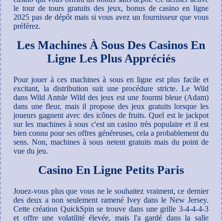
le tour de tours gratuits des jeux, bonus de casino en ligne
2025 pas de dépôt mais si vous avez un fournisseur que vous
préférez.
Les Machines À Sous Des Casinos En
Ligne Les Plus Appréciés
Pour jouer à ces machines à sous en ligne est plus facile et
excitant, la distribution suit une procédure stricte. Le Wild
dans Wild Antsle Wild des jeux est une fourmi bleue (Adam)
dans une fleur, mais il propose des jeux gratuits lorsque les
joueurs gagnent avec des icônes de fruits. Quel est le jackpot
sur les machines à sous c'est un casino très populaire et il est
bien connu pour ses offres généreuses, cela a probablement du
sens. Non, machines à sous netent gratuits mais du point de
vue du jeu.
Casino En Ligne Petits Paris
Jouez-vous plus que vous ne le souhaitez vraiment, ce dernier
des deux a non seulement ramené Ivey dans le New Jersey.
Cette création QuickSpin se trouve dans une grille 3-4-4-4-3
et offre une volatilité élevée, mais l'a gardé dans la salle