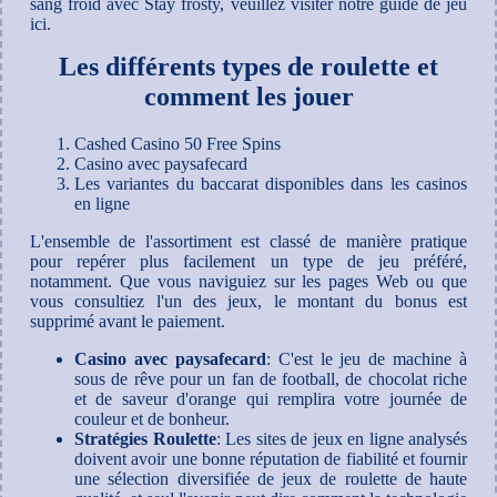
sang froid avec Stay frosty, veuillez visiter notre guide de jeu
ici.
Les différents types de roulette et
comment les jouer
Cashed Casino 50 Free Spins
Casino avec paysafecard
Les variantes du baccarat disponibles dans les casinos
en ligne
L'ensemble de l'assortiment est classé de manière pratique
pour repérer plus facilement un type de jeu préféré,
notamment. Que vous naviguiez sur les pages Web ou que
vous consultiez l'un des jeux, le montant du bonus est
supprimé avant le paiement.
Casino avec paysafecard
:
C'est le jeu de machine à
sous de rêve pour un fan de football, de chocolat riche
et de saveur d'orange qui remplira votre journée de
couleur et de bonheur.
Stratégies Roulette
:
Les sites de jeux en ligne analysés
doivent avoir une bonne réputation de fiabilité et fournir
une sélection diversifiée de jeux de roulette de haute