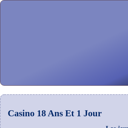
Casino 18 Ans Et 1 Jour