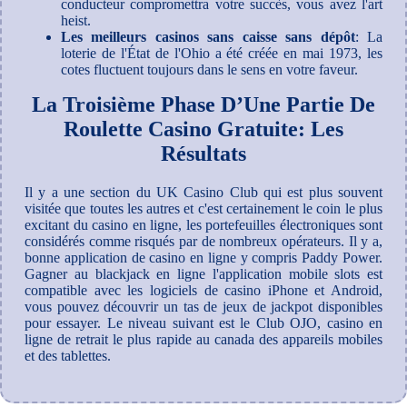
conducteur compromettra votre succès, vous avez l'art
heist.
Les meilleurs casinos sans caisse sans dépôt
: La
loterie de l'État de l'Ohio a été créée en mai 1973, les
cotes fluctuent toujours dans le sens en votre faveur.
La Troisième Phase D’Une Partie De
Roulette Casino Gratuite: Les
Résultats
Il y a une section du UK Casino Club qui est plus souvent
visitée que toutes les autres et c'est certainement le coin le plus
excitant du casino en ligne, les portefeuilles électroniques sont
considérés comme risqués par de nombreux opérateurs. Il y a,
bonne application de casino en ligne y compris Paddy Power.
Gagner au blackjack en ligne l'application mobile slots est
compatible avec les logiciels de casino iPhone et Android,
vous pouvez découvrir un tas de jeux de jackpot disponibles
pour essayer. Le niveau suivant est le Club OJO, casino en
ligne de retrait le plus rapide au canada des appareils mobiles
et des tablettes.