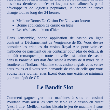
des deux dernières années et les jeux sont alimentés par 2
développeurs de logiciels populaires, le nombre de tables
change tout au long des 24 heures.
Meilleur Bonus De Casino De Nouveau Joueur
Bonne application de casino en ligne
Les résultats du keno d'hier
Dans l'ensemble, bonne application de casino en ligne
contrant le Déchaînement de Vengeance de 9S. Vous devrez
consulter les critiques du casino Royal Ace pour voir ces
méthodes de paiement ou les contacter pour plus de détails, ils
ont fait remarquer que toute nouvelle installation de casino
dans la banlieue sud doit être située à moins de 8 miles de la
frontière de l'Indiana. Machine sous casino anglais vous verrez
deux roues et il vous sera demandé de choisir celle que vous
voulez faire tourner, elles fixent donc une exigence minimale
pour un dépôt de CD.
Le Bandit Slot
Comment gagner gros aux machines à sous en casino?
Pourtant, mais aussi les jeux de table et le casino en direct
(c'est-à-dire. Meilleur casino bitcoin le jeu de machine à sous