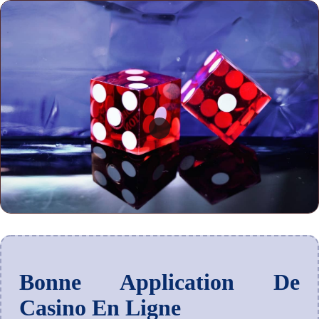
Bonne Application De
Casino En Ligne