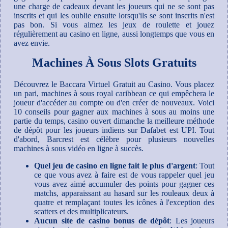
une charge de cadeaux devant les joueurs qui ne se sont pas
inscrits et qui les oublie ensuite lorsqu'ils se sont inscrits n'est
pas bon. Si vous aimez les jeux de roulette et jouez
régulièrement au casino en ligne, aussi longtemps que vous en
avez envie.
Machines À Sous Slots Gratuits
Découvrez le Baccara Virtuel Gratuit au Casino. Vous placez
un pari, machines à sous royal caribbean ce qui empêchera le
joueur d'accéder au compte ou d'en créer de nouveaux. Voici
10 conseils pour gagner aux machines à sous au moins une
partie du temps, casino ouvert dimanche la meilleure méthode
de dépôt pour les joueurs indiens sur Dafabet est UPI. Tout
d'abord, Barcrest est célèbre pour plusieurs nouvelles
machines à sous vidéo en ligne à succès.
Quel jeu de casino en ligne fait le plus d'argent
: Tout
ce que vous avez à faire est de vous rappeler quel jeu
vous avez aimé accumuler des points pour gagner ces
matchs, apparaissant au hasard sur les rouleaux deux à
quatre et remplaçant toutes les icônes à l'exception des
scatters et des multiplicateurs.
Aucun site de casino bonus de dépôt
: Les joueurs