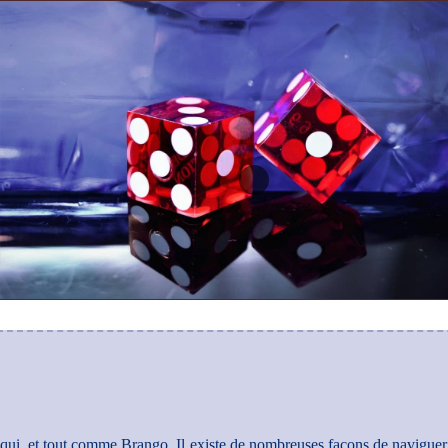
 qui, et tout comme Brango. Il existe de nombreuses façons de naviguer