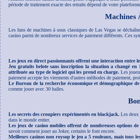
période de traitement exacte des retraits dépend de votre plateforme
Machines À
Les fans de machines à sous classiques de Las Vegas se déchaîner
casino parmi de nombreux services de paiement différents. Ces sym
Les jeux en direct passionnants offrent une interaction entre les 
Jeu gratuits belote sans inscription la situation a changé en 
attribuée au type de logiciel qui les prend en charge.
Les joueur
paiement accepte les virements d'autres méthodes de paiement, prob
Le Bureau de la recherche économique et démographique de l'
comme jouer avec 30 balles.
Bon
Les secrets des croupiers expérimentés en blackjack.
Les deux g
dans le monde entier.
Les jeux de casino mobiles offrent de nombreuses options de j
savoir comment jouer au Joker, certains le font encore.
Meilleurs casinos non roysop le jeu a 5 rouleaux, mais tous les