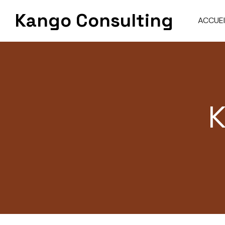
Skip
Kango Consulting
to
ACCUEI
content
K