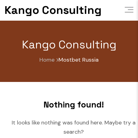
Skip
Kango Consulting
to
content
Kango Consulting
Home
Mostbet Russia
Nothing found!
It looks like nothing was found here. Maybe try a
search?