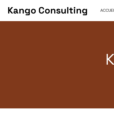
Skip
Kango Consulting
to
ACCUEI
content
K