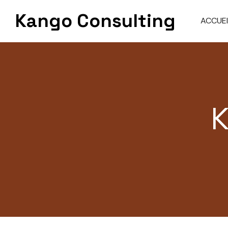
Skip
Kango Consulting
to
ACCUEI
content
K